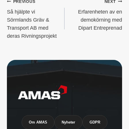
INLÄGGSNAVIGERI
PREVIOUS
NEXT
Så hjälpte vi
Erfarenheten av en
Sörmlands Gräv &
demokörning med
Transport AB med
Dipart Entreprenad
deras Rivningsprojekt
Om AMAS
Nyheter
GDPR