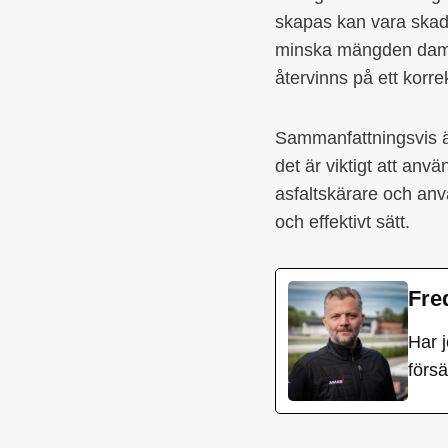
skapas kan vara skadl
minska mängden damm s
återvinns på ett korrek
Sammanfattningsvis är
det är viktigt att anv
asfaltskärare och anv
och effektivt sätt.
Fre
Har 
förs