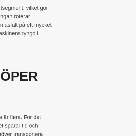
tsegment, vilket gör
ingan roterar
m asfalt på ett mycket
maskinens tyngd i
KÖPER
 är flera. För det
ket sparar tid och
höver transportera