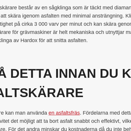
tskärare består av en sågklinga som är täckt med diaman
an att skära igenom asfalten med minimal ansträngning. Kl
tighet på cirka 3 000 varv per minut och kan skära geno
skärare för grävmaskiner är helt mekaniska och utnyttjar 
inga av Hardox för att snitta asfalten.
Å DETTA INNAN DU 
ALTSKÄRARE
ärare kan man använda
en asfaltsfräs
. Fördelarna med detta
vitet det möjligt att ta bort asfalt snabbt och effektivt, vil
are. För det andra minskar du kostnaderna då du inte be