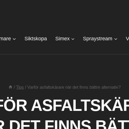
mare
Siktskopa
Simex
Spraystream
/
Tips
/
Varför asfaltskärare när det finns bättre alternativ?
FÖR ASFALTSKÄ
 DET FINNS BÄ