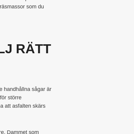
l fräsmassor som du
LJ RÄTT
dre handhållna sågar är
för större
la att asfalten skärs
ärare. Dammet som