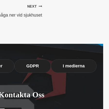
NEXT
såga ner vid sjukhuset
er
GDPR
I medierna
Kontakta Oss