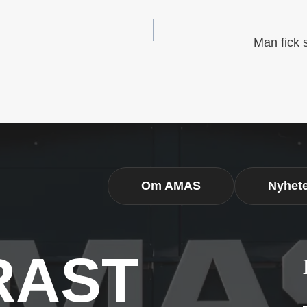
SNAVIGERING
Man fick 
Om AMAS
Nyhet
RAST