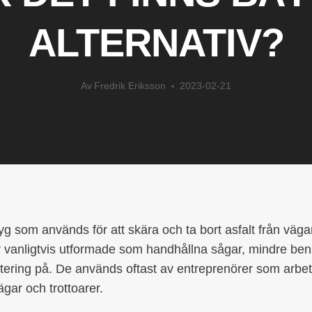
ALTERNATIV?
Av
Fredrik Eriksson
2023-02-21
yg som används för att skära och ta bort asfalt från väga
r vanligtvis utformade som handhållna sågar, mindre bensi
tering på. De används oftast av entreprenörer som arbe
gar och trottoarer.