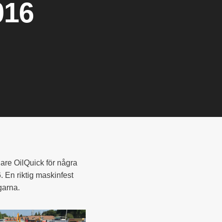
16
llare OilQuick för några
En riktig maskinfest
garna.