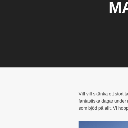
M
Vill vill skänka ett stort
fantastiska dagar unde
som bjöd på allt. Vi hop