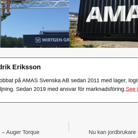
drik Eriksson
jobbat på AMAS Svenska AB sedan 2011 med lager, logist
äljning. Sedan 2019 med ansvar för marknadsföring.
See 
SNAVIGERING
g – Auger Torque
Nu kan jordbrukare 