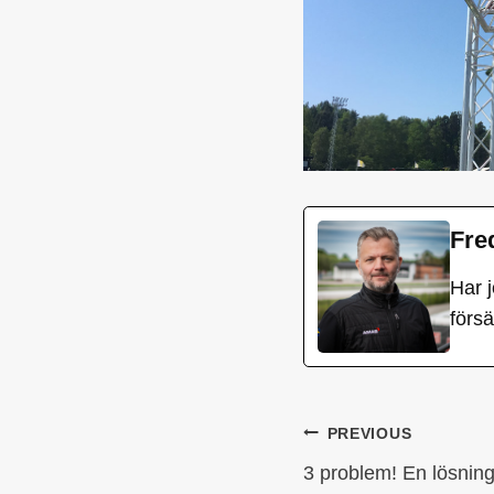
Fre
Har 
förs
INLÄGG
PREVIOUS
3 problem! En lösnin