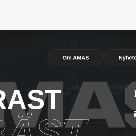
Om AMAS
Nyhet
RAST
BÄST