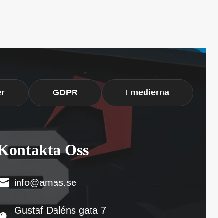
er
GDPR
I medierna
Kontakta Oss
info@amas.se
Gustaf Daléns gata 7