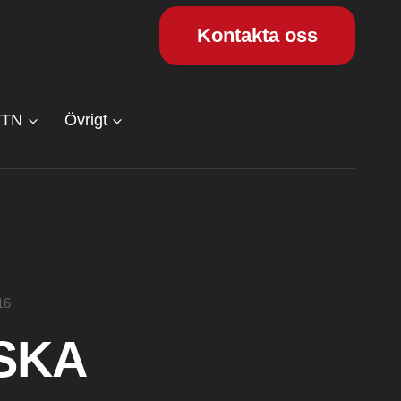
Kontakta oss
VTN
Övrigt
16
SKA