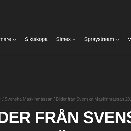
mare
Siktskopa
Simex
Spraystream
/
Svenska Maskinmässan
/
Bilder från Svenska Maskinmässan 20
LDER FRÅN SVEN