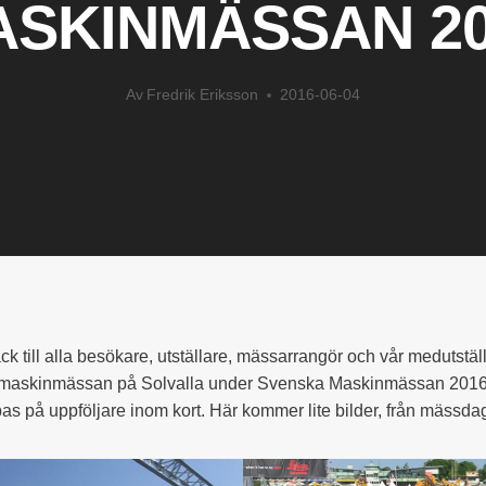
ASKINMÄSSAN 20
Av
Fredrik Eriksson
2016-06-04
 tack till alla besökare, utställare, mässarrangör och vår medutstä
r maskinmässan på Solvalla under Svenska Maskinmässan 2016. 
pas på uppföljare inom kort. Här kommer lite bilder, från mässda