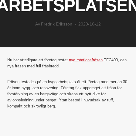
ARBETSPLATSE
Av
Fredrik Eriksson
2020-10-12
Nu har ytterligare ett företag testat
nya rotationsfräsen
TFC400, den
nya fräsen med full fräsbredd.
Fräsen testades på en byggarbetsplats åt ett företag med mer än 30
år inom bygg- och renovering. Företag fick uppdraget att fräsa för
förstärkning av en bergsvägg och skapa ett nytt dike för
avloppsledning under berget. Ytan bestod i huvudsak av tuff,
kompakt och skrovligt berg.