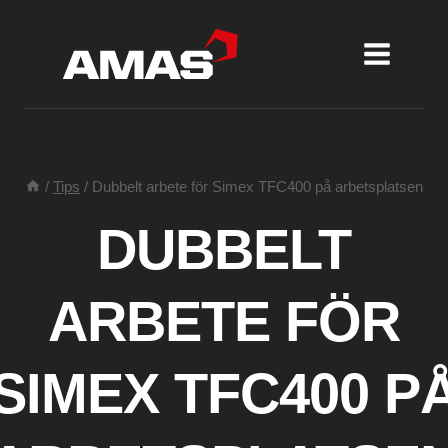
Skip
to
content
/
Tips
/
Dubbelt arbete för Simex TFC400 på arbetsplatsen
DUBBELT
ARBETE FÖR
SIMEX TFC400 P