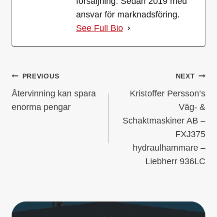
försäljning. Sedan 2019 med
ansvar för marknadsföring.
See Full Bio
INLÄGGSNAVIGERI
PREVIOUS
NEXT
Återvinning kan spara
Kristoffer Persson’s
enorma pengar
Väg- &
Schaktmaskiner AB –
FXJ375
hydraulhammare –
Liebherr 936LC